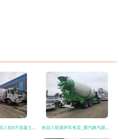
销售航天万山小后八轮8方混凝土罐车配置介绍
的后八轮搅拌车有卖_重汽陕汽搅拌车图片混凝土搅拌车