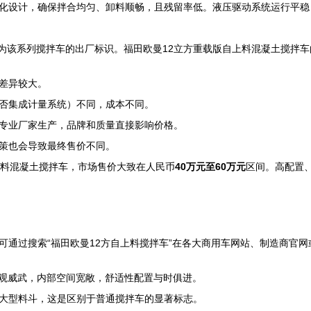
化设计，确保拌合均匀、卸料顺畅，且残留率低。液压驱动系统运行平稳
解为该系列搅拌车的出厂标识。福田欧曼12立方重载版自上料混凝土搅拌
差异较大。
否集成计量系统）不同，成本不同。
专业厂家生产，品牌和质量直接影响价格。
策也会导致最终售价不同。
上料混凝土搅拌车，市场售价大致在人民币
40万元至60万元
区间。高配置
通过搜索“福田欧曼12方自上料搅拌车”在各大商用车网站、制造商官网
外观威武，内部空间宽敞，舒适性配置与时俱进。
大型料斗，这是区别于普通搅拌车的显著标志。