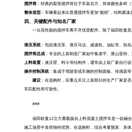
搅拌筒
：经典的梨形搅拌筒位于车架后方，筒体颜色多样（
整体造型
：车辆看起来比普通搅拌车更加“魁梧”，结构紧
四、关键配件与知名厂家
一台高性能的搅拌车离不开优质配件。除了福田欧曼原
液压系统
：包括液压泵、液压马达、减速机、油缸等。知名品牌有德
搅拌筒总成
：专业的上装制造厂家如中集凌宇、唐山亚特、
上料装置
：液压臂、料斗等结构件，通常由上装厂家自行设
操作控制系统
：集成于驾驶室或车侧的控制面板、传感器等
建议
：在选购时，应重点关注上装部分的生产厂家是否
车匹配性和可靠性。
###
福田欧曼12立方重载版自上料混凝土搅拌车是一款融
施工场景中发挥独特优势。在选购时，综合考量预算、具体