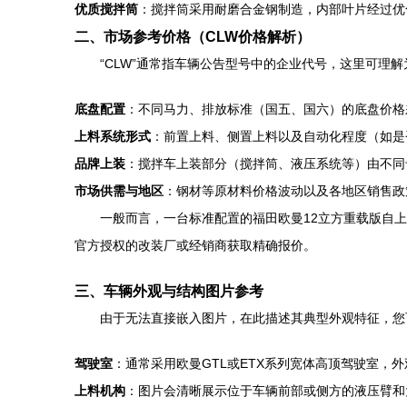
优质搅拌筒
：搅拌筒采用耐磨合金钢制造，内部叶片经过优
二、市场参考价格（CLW价格解析）
“CLW”通常指车辆公告型号中的企业代号，这里可理
底盘配置
：不同马力、排放标准（国五、国六）的底盘价格
上料系统形式
：前置上料、侧置上料以及自动化程度（如是
品牌上装
：搅拌车上装部分（搅拌筒、液压系统等）由不同
市场供需与地区
：钢材等原材料价格波动以及各地区销售政
一般而言，一台标准配置的福田欧曼12立方重载版自
官方授权的改装厂或经销商获取精确报价。
三、车辆外观与结构图片参考
由于无法直接嵌入图片，在此描述其典型外观特征，您可
驾驶室
：通常采用欧曼GTL或ETX系列宽体高顶驾驶室，
上料机构
：图片会清晰展示位于车辆前部或侧方的液压臂和