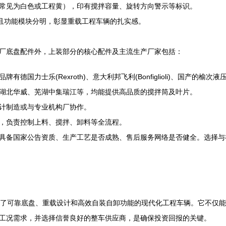
常见为白色或工程黄），印有搅拌容量、旋转方向警示等标识。
凑且功能模块分明，彰显重载工程车辆的扎实感。
厂底盘配件外，上装部分的核心配件及主流生产厂家包括：
国力士乐(Rexroth)、意大利邦飞利(Bonfiglioli)、国产的榆
湖北华威、芜湖中集瑞江等，均能提供高品质的搅拌筒及叶片。
计制造或与专业机构厂协作。
，负责控制上料、搅拌、卸料等全流程。
具备国家公告资质、生产工艺是否成熟、售后服务网络是否健全。选择与
合了可靠底盘、重载设计和高效自装自卸功能的现代化工程车辆。它不仅
工况需求，并选择信誉良好的整车供应商，是确保投资回报的关键。