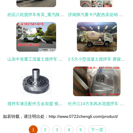
的后八轮搅拌车有卖_重汽陕汽搅拌车图片混凝土搅拌车
济南陕汽重卡汽配热卖促销 品质与实惠的完美结合
山东中首重工混凝土搅拌车 山区沙路泥路通用的高性价比之选',
2.5方小型混凝土搅拌车 唐骏湖北专用车专业解析
搅拌车液压配件五金加盟 视觉呈现与专业装修指南
牡丹江14方东风水泥搅拌车 进口液压泵、国四价格、图片及配件厂家全解析
如若转载，请注明出处：http://www.0722chengli.com/product/
1
2
3
4
5
下一页