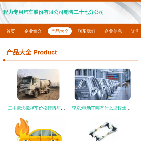
程力专用汽车股份有限公司销售二十七分公司
首页
企业简介
产品大全
联系我们
企业信息
访客
产品大全
Product
二手豪沃搅拌车价格行情与购买攻略 如何找到靠谱车源
李斌:电动车哪有什么里程焦虑?——合肥工厂2周年谈话