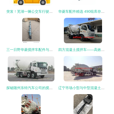
突发！芜湖一辆公交车行驶中自燃，现场浓烟冲天波及数十米
华菱车配件精选 490组库存车辆配件全面盘点
三一日野华菱搅拌车配件与三一道依茨发动机高压共轨技术解析
四方混凝土搅拌车——高效施工的得力助手与配件一览
探秘随州东特汽车公司的搅拌车配件 品质与创新的融合
辽宁市场小型与中型混凝土搅拌车优质配件供应——潍坊富鑫传动轴、减速机、吊架全系列配件解析