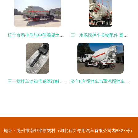
辽宁市场小型与中型混凝土搅拌车优质配件供应——潍坊富鑫传动轴、减速机、吊架全系列配件解析
三一水泥搅拌车关键配件 高品质耐磨组件及其实际应用
三一搅拌车油箱传感器详解 YT305C-SY-550型号价格、图片与配件厂家选择指南
济宁8方搅拌车与重汽搅拌车 高效运输的得力助手
地址：随州市南郊平原岗村（湖北程力专用汽车有限公司内8327号）