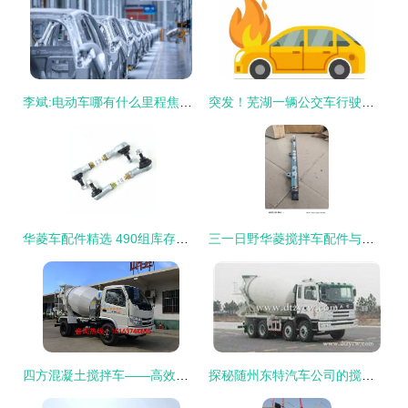
李斌:电动车哪有什么里程焦虑?——合肥工厂2周年谈话
突发！芜湖一辆公交车行驶中自燃，现场浓烟冲天波及数十米
华菱车配件精选 490组库存车辆配件全面盘点
三一日野华菱搅拌车配件与三一道依茨发动机高压共轨技术解析
四方混凝土搅拌车——高效施工的得力助手与配件一览
探秘随州东特汽车公司的搅拌车配件 品质与创新的融合